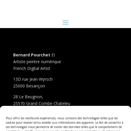
Bernard
Pourchet
EI
Artiste peintre numérique
French Digital Artist
13D rue Jean Wyrsch
25000 Besançon
28 Le Beugnon,
25570 Grand Combe Chateleu
Autre site de l’artiste :
pixels-et-cie.fr
Pour offrir les meilleures expériences, nous utilisons des technologies telles que les
cookies pour stocker et/ou accéder aux informations des appareils. Le fait de consentir à
ces technologies nous permettra de traiter des données telles que le comportement de
« les œuvres présentées sur le site sont protégées par