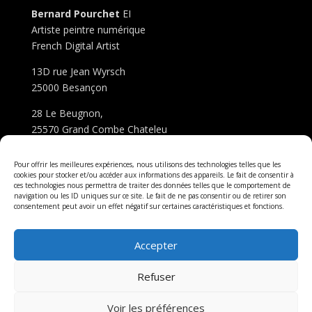
Bernard
Pourchet
EI
Artiste peintre numérique
French Digital Artist
13D rue Jean Wyrsch
25000 Besançon
28 Le Beugnon,
25570 Grand Combe Chateleu
Autre site de l’artiste :
pixels-et-cie.fr
Pour offrir les meilleures expériences, nous utilisons des technologies telles que les
cookies pour stocker et/ou accéder aux informations des appareils. Le fait de consentir à
ces technologies nous permettra de traiter des données telles que le comportement de
« les œuvres présentées sur le site sont protégées par
navigation ou les ID uniques sur ce site. Le fait de ne pas consentir ou de retirer son
les lois sur la Propriété Artistique. Toute reproduction
consentement peut avoir un effet négatif sur certaines caractéristiques et fonctions.
ou utilisation des textes et images présents sur le site,
hors consultation individuelle et privée, doit faire l’objet
Accepter
d’une autorisation préalable de l’ADAGP »
Refuser
Voir les préférences